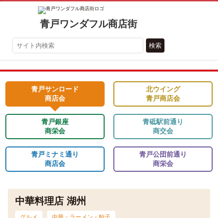
青戸ワンダフル商店街
検索
青戸サンロード
北ウイング
商店会
青戸商店会
青戸銀座
青砥駅前通り
商栄会
商交会
青戸ミナミ通り
青戸公団前通り
商店会
商栄会
中華料理店 湖州
グルメ
中華・ラーメン・餃子