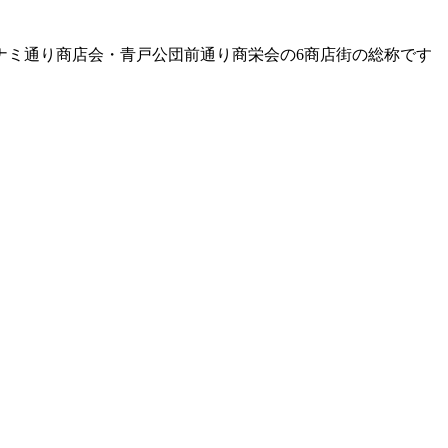
ナミ通り商店会・青戸公団前通り商栄会の6商店街の総称です