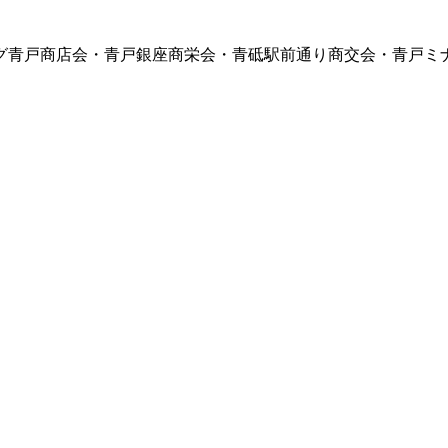
グ青戸商店会・青戸銀座商栄会・青砥駅前通り商交会・青戸ミ