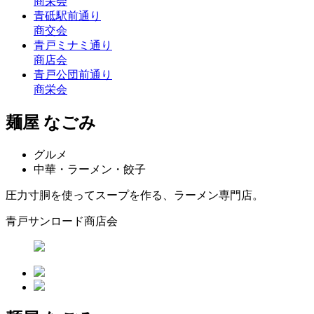
商栄会
青砥駅前通り
商交会
青戸ミナミ通り
商店会
青戸公団前通り
商栄会
麺屋 なごみ
グルメ
中華・ラーメン・餃子
圧力寸胴を使ってスープを作る、ラーメン専門店。
青戸サンロード商店会