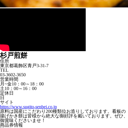
杉戸煎餅
住所
東京都葛飾区青戸3-31-7
TEL
03-3602-3650
営業時間
月~金10：00～18：00
土10：00～16：00
定休日
日
サイト
https://www.sugito-senbei.co.jp
原料は国産にこだわり200種類位お造りしております。看板の
揚げかき餅は皆様から絶大な御好評を戴いております。ぜひ、
御賞味くださいませ！
商品券情報