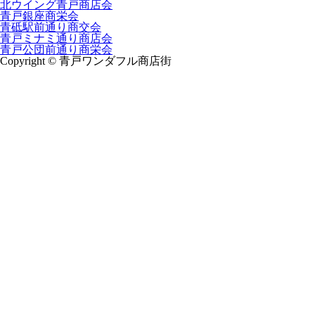
北ウイング青戸商店会
青戸銀座商栄会
青砥駅前通り商交会
青戸ミナミ通り商店会
青戸公団前通り商栄会
Copyright © 青戸ワンダフル商店街