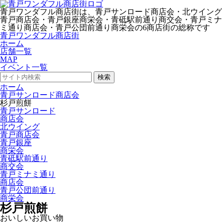
青戸ワンダフル商店街は、青戸サンロード商店会・北ウイング
青戸商店会・青戸銀座商栄会・青砥駅前通り商交会・青戸ミナ
ミ通り商店会・青戸公団前通り商栄会の6商店街の総称です
青戸ワンダフル商店街
ホーム
店舗一覧
MAP
イベント一覧
検索
ホーム
青戸サンロード商店会
杉戸煎餅
青戸サンロード
商店会
北ウイング
青戸商店会
青戸銀座
商栄会
青砥駅前通り
商交会
青戸ミナミ通り
商店会
青戸公団前通り
商栄会
杉戸煎餅
おいしいお買い物