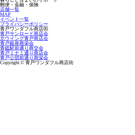
郵便・金融・保険
店舗一覧
MAP
イベント一覧
プライバシーポリシー
青戸ワンダフル商店街
青戸サンロード商店会
北ウイング青戸商店会
青戸銀座商栄会
青砥駅前通り商交会
青戸ミナミ通り商店会
青戸公団前通り商栄会
Copyright © 青戸ワンダフル商店街