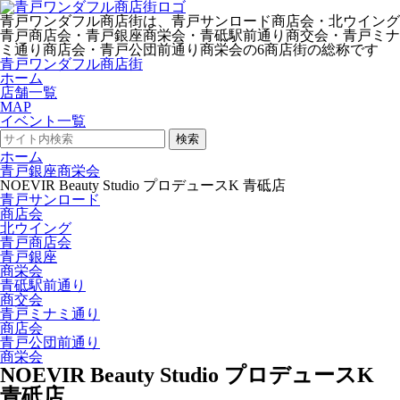
青戸ワンダフル商店街は、青戸サンロード商店会・北ウイング
青戸商店会・青戸銀座商栄会・青砥駅前通り商交会・青戸ミナ
ミ通り商店会・青戸公団前通り商栄会の6商店街の総称です
青戸ワンダフル商店街
ホーム
店舗一覧
MAP
イベント一覧
検索
ホーム
青戸銀座商栄会
NOEVIR Beauty Studio プロデュースK 青砥店
青戸サンロード
商店会
北ウイング
青戸商店会
青戸銀座
商栄会
青砥駅前通り
商交会
青戸ミナミ通り
商店会
青戸公団前通り
商栄会
NOEVIR Beauty Studio プロデュースK
青砥店