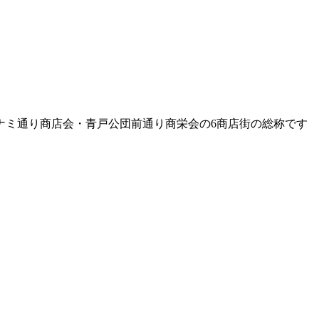
ナミ通り商店会・青戸公団前通り商栄会の6商店街の総称です