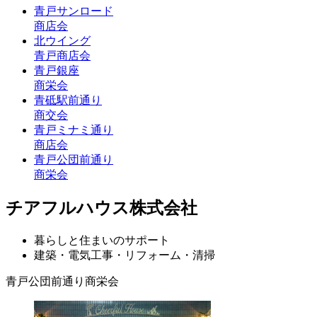
青戸サンロード
商店会
北ウイング
青戸商店会
青戸銀座
商栄会
青砥駅前通り
商交会
青戸ミナミ通り
商店会
青戸公団前通り
商栄会
チアフルハウス株式会社
暮らしと住まいのサポート
建築・電気工事・リフォーム・清掃
青戸公団前通り商栄会