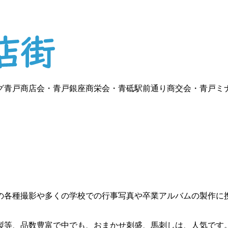
グ青戸商店会・青戸銀座商栄会・青砥駅前通り商交会・青戸ミ
の各種撮影や多くの学校での行事写真や卒業アルバムの製作に
製等、品数豊富で中でも、おまかせ刺盛、馬刺しは、人気です