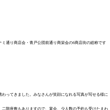
ナミ通り商店会・青戸公団前通り商栄会の6商店街の総称です
携わってきました。みなさんが笑顔になれる写真が写せる様に
。二階座敷もありますので、宴会、少人数の予約も受けたまわ