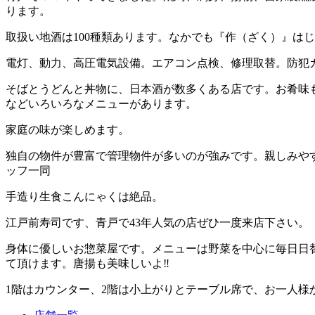
ります。
取扱い地酒は100種類あります。なかでも『作（ざく）』は
電灯、動力、高圧電気設備。エアコン点検、修理取替。防犯
そばとうどんと丼物に、日本酒が数多くある店です。お肴味
などいろいろなメニューがあります。
家庭の味が楽しめます。
独自の物件が豊富で管理物件が多いのが強みです。親しみや
ッフ一同
手造り生食こんにゃくは絶品。
江戸前寿司です、青戸で43年人気の店ぜひ一度来店下さい。
身体に優しいお惣菜屋です。メニューは野菜を中心に毎日日
て頂けます。唐揚も美味しいよ‼
1階はカウンター、2階は小上がりとテーブル席で、お一人