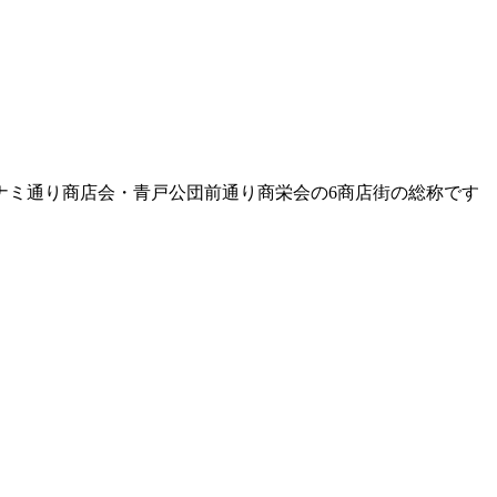
ナミ通り商店会・青戸公団前通り商栄会の6商店街の総称です