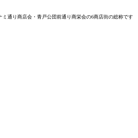
ナミ通り商店会・青戸公団前通り商栄会の6商店街の総称です