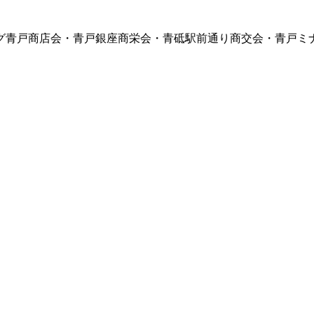
グ青戸商店会・青戸銀座商栄会・青砥駅前通り商交会・青戸ミ