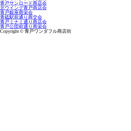
青戸サンロード商店会
北ウイング青戸商店会
青戸銀座商栄会
青砥駅前通り商交会
青戸ミナミ通り商店会
青戸公団前通り商栄会
Copyright © 青戸ワンダフル商店街