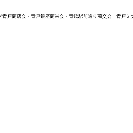
グ青戸商店会・青戸銀座商栄会・青砥駅前通り商交会・青戸ミ