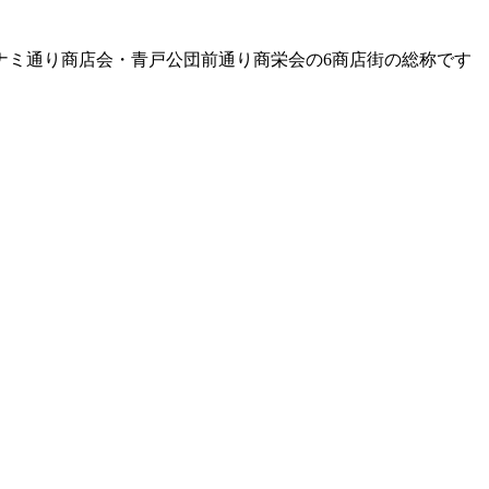
ナミ通り商店会・青戸公団前通り商栄会の6商店街の総称です