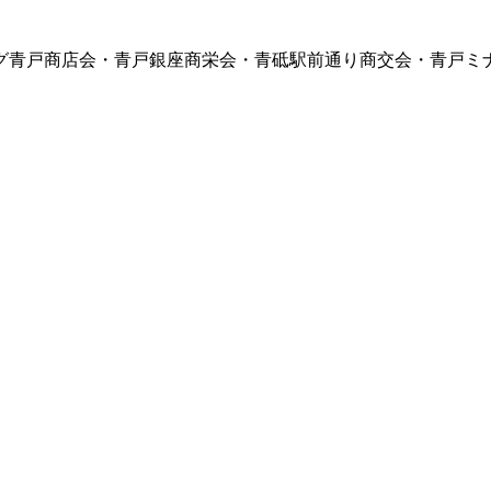
グ青戸商店会・青戸銀座商栄会・青砥駅前通り商交会・青戸ミ