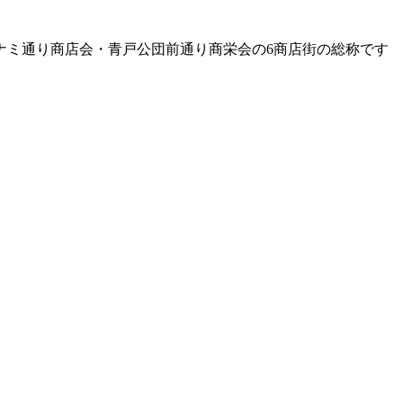
ナミ通り商店会・青戸公団前通り商栄会の6商店街の総称です