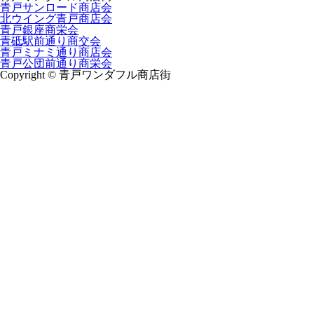
青戸サンロード商店会
北ウイング青戸商店会
青戸銀座商栄会
青砥駅前通り商交会
青戸ミナミ通り商店会
青戸公団前通り商栄会
Copyright © 青戸ワンダフル商店街