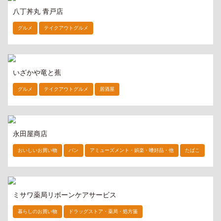
八丁丼丸 青戸店
グルメ
テイクアウトグルメ
いざかや竜と蕉
グルメ
テイクアウトグルメ
居酒屋
永田屋商店
おいしいお買い物
パン
アミューズメント・娯楽・嗜好品・他
たばこ
ミサワ薬局リボーンケアサービス
暮らしのお買い物
ドラッグストア・薬局・処方箋